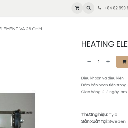
thiệu
Tin tức
Liên hệ
Sản phẩm & Dịch vụ
Tuyển dụ
+84 82 999 8
ELEMENT VA 26 OHM
HEATING EL
Điều khoản và điều kiện
Đảm bảo hoàn tiền trong
Giao hàng: 2-3 ngày làm 
Thương hiệu:
Tylö
Sản xuất tại:
Sweden