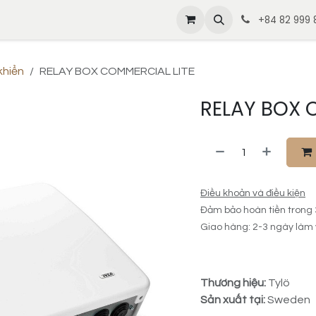
thiệu
Tin tức
Liên hệ
Sản phẩm & Dịch vụ
Tuyển dụ
+84 82 999 8
khiển
RELAY BOX COMMERCIAL LITE
RELAY BOX 
Điều khoản và điều kiện
Đảm bảo hoàn tiền trong
Giao hàng: 2-3 ngày làm 
Thương hiệu:
Tylö
Sản xuất tại:
Sweden