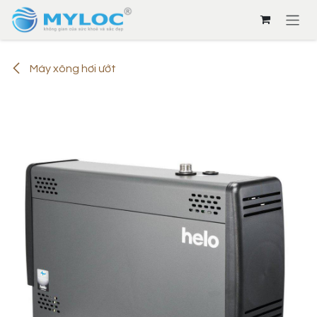
Bỏ qua để đến Nội dung
Máy xông hơi ướt