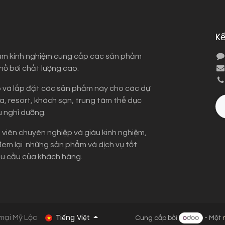
Kế
ăm kinh nghiệm cung cấp các sản phẩm
 hồ bơi chất lượng cao.
 và lắp đặt các sản phẩm này cho các dự
a, resort, khách sạn, trung tâm thể dục
u nghỉ dưỡng.
t viên chuyên nghiệp và giàu kinh nghiệm,
đem lại những sản phẩm và dịch vụ tốt
u cầu của khách hàng.
Tiếng Việt
mại Mỹ Lộc
Cung cấp bởi
- Một