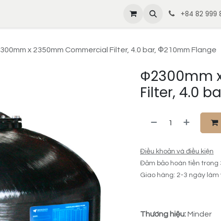
thiệu
Tin tức
Liên hệ
Sản phẩm & Dịch vụ
Tuyển dụ
+84 82 999 8
300mm x 2350mm Commercial Filter, 4.0 bar, Ф210mm Flange
Ф2300mm x
Filter, 4.0
Điều khoản và điều kiện
Đảm bảo hoàn tiền trong
Giao hàng: 2-3 ngày làm 
Thương hiệu:
Minder