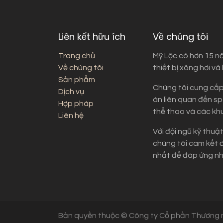
Liên kết hữu ích
Về chúng tôi
Trang chủ
Mỹ Lộc có hơn 15 n
Về chúng tôi
thiết bị xông hơi và
Sản phẩm
Chúng tôi cung cấp
Dịch vụ
án liên quan đến sp
Hợp pháp
thể thao và các kh
Liên hệ
Với đội ngũ kỹ thuậ
chúng tôi cam kết 
nhất để đáp ứng nh
Bản quyền thuộc © Công ty Cổ phần Thương 